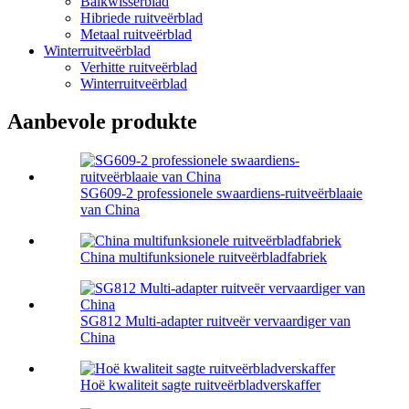
Balkwisserblad
Hibriede ruitveërblad
Metaal ruitveërblad
Winterruitveërblad
Verhitte ruitveërblad
Winterruitveërblad
Aanbevole produkte
SG609-2 professionele swaardiens-ruitveërblaaie
van China
China multifunksionele ruitveërbladfabriek
SG812 Multi-adapter ruitveër vervaardiger van
China
Hoë kwaliteit sagte ruitveërbladverskaffer