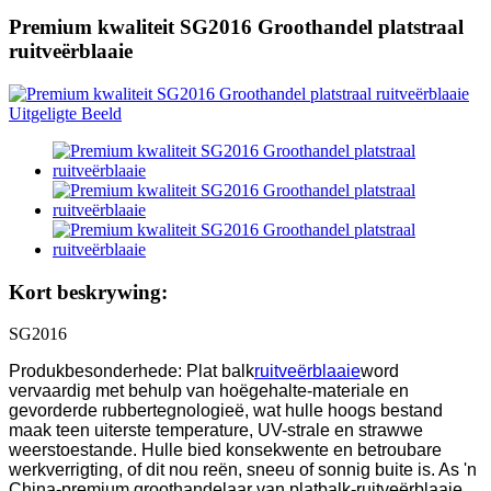
Premium kwaliteit SG2016 Groothandel platstraal
ruitveërblaaie
Kort beskrywing:
SG2016
Produkbesonderhede: Plat balk
ruitveërblaaie
word
vervaardig met behulp van hoëgehalte-materiale en
gevorderde rubbertegnologieë, wat hulle hoogs bestand
maak teen uiterste temperature, UV-strale en strawwe
weerstoestande. Hulle bied konsekwente en betroubare
werkverrigting, of dit nou reën, sneeu of sonnig buite is. As 'n
China-premium groothandelaar van platbalk-ruitveërblaaie,