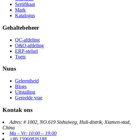
Sertifikaat
Mark
Katalogus
Gehaltebeheer
QC-afdeling
O&O-afdeling
ERP-stelsel
Toets
Nuus
Geleentheid
Blogs
Uitstalling
Gereelde vrae
Kontak ons
Adres: # 1002, NO.619 Sishuiweg, Huli-distrik, Xiamen-stad,
China
Ma – Vr: 10:00 – 19:00
+86 15960836188