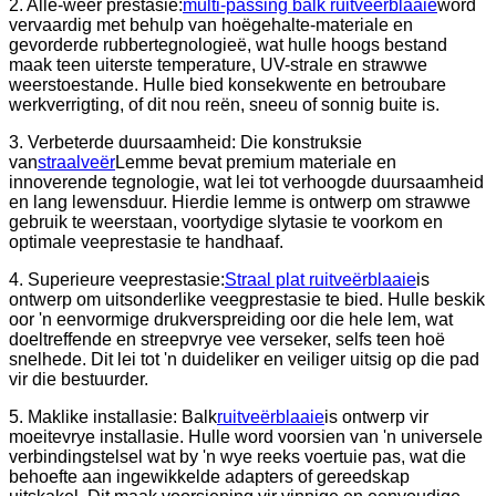
2. Alle-weer prestasie:
multi-passing balk ruitveërblaaie
word
vervaardig met behulp van hoëgehalte-materiale en
gevorderde rubbertegnologieë, wat hulle hoogs bestand
maak teen uiterste temperature, UV-strale en strawwe
weerstoestande. Hulle bied konsekwente en betroubare
werkverrigting, of dit nou reën, sneeu of sonnig buite is.
3. Verbeterde duursaamheid: Die konstruksie
van
straalveër
Lemme bevat premium materiale en
innoverende tegnologie, wat lei tot verhoogde duursaamheid
en lang lewensduur. Hierdie lemme is ontwerp om strawwe
gebruik te weerstaan, voortydige slytasie te voorkom en
optimale veeprestasie te handhaaf.
4. Superieure veeprestasie:
Straal plat ruitveërblaaie
is
ontwerp om uitsonderlike veegprestasie te bied. Hulle beskik
oor 'n eenvormige drukverspreiding oor die hele lem, wat
doeltreffende en streepvrye vee verseker, selfs teen hoë
snelhede. Dit lei tot 'n duideliker en veiliger uitsig op die pad
vir die bestuurder.
5. Maklike installasie: Balk
ruitveërblaaie
is ontwerp vir
moeitevrye installasie. Hulle word voorsien van 'n universele
verbindingstelsel wat by 'n wye reeks voertuie pas, wat die
behoefte aan ingewikkelde adapters of gereedskap