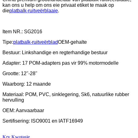
kan ons u help om ons eie privaat etiket te maak op
die
platbalk-ruitveërblaaie
.
Item NR.: SG2016
Tipe:
platbalk-ruitveërblad
OEM-gehalte
Bestuur: Linkshandige en regterhandige bestuur
Adapter: 17 POM-adapters pas vir 99% motormodelle
Grootte: 12''-28''
Waarborg: 12 maande
Materiaal: POM, PVC, sinklegering, Sk6, natuurlike rubber
hervulling
OEM: Aanvaarbaar
Sertifisering: ISO9001 en IATF16949
Kry Kwotasie