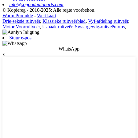
info@sogoodautoparts.com
© Kopiereg - 2010-2025: Alle regte voorbehou.
Warm Produkte
-
Werfkaart
Drie-seksie ruitveër
,
Klassieke ruitveërblad
,
Vyf-afdeling ruitveër
,
Motor Voorruitveër
,
U-haak ruitveër
,
Swaargewig-ruitveërarms
,
Stuur e-pos
WhatsApp
x