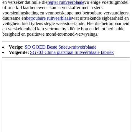
en verseker dat hulle die
regter ruitveërblaaie
vir enige voertuigmodel
of -merk. Daarbenewens kan 'n verskaffer met 'n sterk
voorsieningsketting en vennootskappe met betroubare vervaardigers
duursame en
betroubare ruitveërblaaie
wat uitstekende sigbaarheid en
veiligheid bied tydens slegte weerstoestande. Hierdie betroubaarheid
en verskeidenheid kan vertroue by kliënte bou en lei tot herhaalde
besigheid en positiewe mond-tot-mond-verwysings.
Vorige:
SO GOED Beste Sneeu-ruitveërblaaie
Volgende:
SG703 China platstraal ruitveërblaaie fabriek