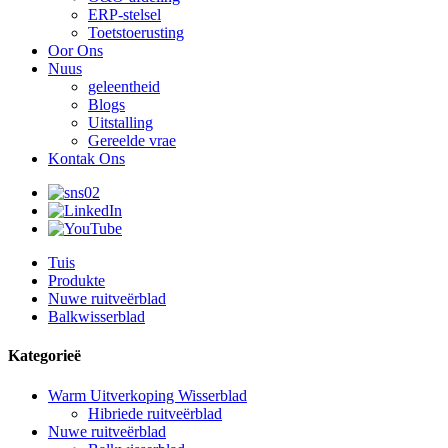
ERP-stelsel
Toetstoerusting
Oor Ons
Nuus
geleentheid
Blogs
Uitstalling
Gereelde vrae
Kontak Ons
Tuis
Produkte
Nuwe ruitveërblad
Balkwisserblad
Kategorieë
Warm Uitverkoping Wisserblad
Hibriede ruitveërblad
Nuwe ruitveërblad