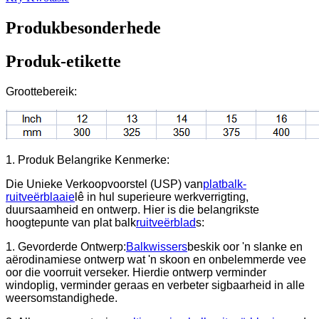
Produkbesonderhede
Produk-etikette
Groottebereik:
1. Produk Belangrike Kenmerke:
Die Unieke Verkoopvoorstel (USP) van
platbalk-
ruitveërblaaie
lê in hul superieure werkverrigting,
duursaamheid en ontwerp. Hier is die belangrikste
hoogtepunte van plat balk
ruitveërblad
s:
1. Gevorderde Ontwerp:
Balkwissers
beskik oor 'n slanke en
aërodinamiese ontwerp wat 'n skoon en onbelemmerde vee
oor die voorruit verseker. Hierdie ontwerp verminder
windoplig, verminder geraas en verbeter sigbaarheid in alle
weersomstandighede.