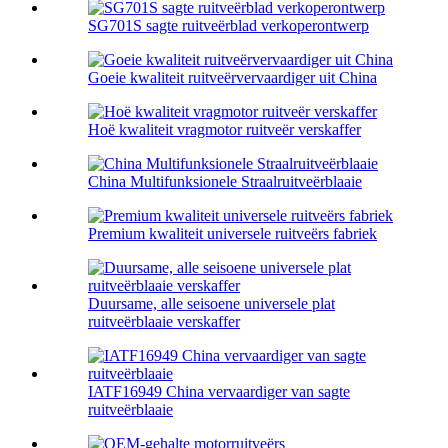
SG701S sagte ruitveërblad verkoperontwerp
Goeie kwaliteit ruitveërvervaardiger uit China
Hoë kwaliteit vragmotor ruitveër verskaffer
China Multifunksionele Straalruitveërblaaie
Premium kwaliteit universele ruitveërs fabriek
Duursame, alle seisoene universele plat
ruitveërblaaie verskaffer
IATF16949 China vervaardiger van sagte
ruitveërblaaie