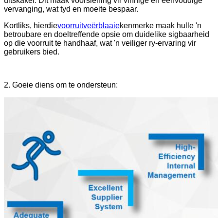
uitskakel. Dit maak voorsiening vir vinnige en eenvoudige
vervanging, wat tyd en moeite bespaar.
Kortliks, hierdie
voorruitveërblaaie
kenmerke maak hulle 'n
betroubare en doeltreffende opsie om duidelike sigbaarheid
op die voorruit te handhaaf, wat 'n veiliger ry-ervaring vir
gebruikers bied.
2. Goeie diens om te ondersteun: