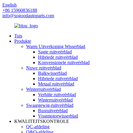
English
+86 15960836188
info@sogoodautoparts.com
Tuis
Produkte
Warm Uitverkoping Wisserblad
Sagte ruitveërblad
Hibriede ruitveërblad
Konvensionele ruitveërblad
Nuwe ruitveërblad
Balkwisserblad
Hibriede ruitveërblad
Metaal ruitveërblad
Winterruitveërblad
Verhitte ruitveërblad
Winterruitveërblad
Swaargewig-ruitveërblad
Busruitveërblad
Vragmotorwisserblad
KWALITEITSKONTROLE
QC-afdeling
O&O-afdeling