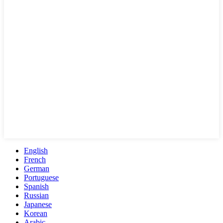
English
French
German
Portuguese
Spanish
Russian
Japanese
Korean
Arabic