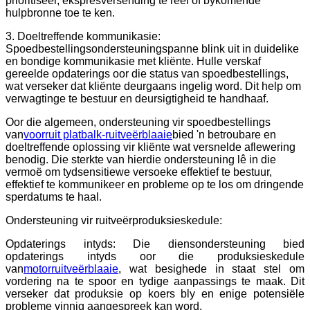
prioritiseer, ekspresversending te reël of bykomende
hulpbronne toe te ken.
3. Doeltreffende kommunikasie:
Spoedbestellingsondersteuningspanne blink uit in duidelike
en bondige kommunikasie met kliënte. Hulle verskaf
gereelde opdaterings oor die status van spoedbestellings,
wat verseker dat kliënte deurgaans ingelig word. Dit help om
verwagtinge te bestuur en deursigtigheid te handhaaf.
Oor die algemeen, ondersteuning vir spoedbestellings
van
voorruit platbalk-ruitveërblaaie
bied 'n betroubare en
doeltreffende oplossing vir kliënte wat versnelde aflewering
benodig. Die sterkte van hierdie ondersteuning lê in die
vermoë om tydsensitiewe versoeke effektief te bestuur,
effektief te kommunikeer en probleme op te los om dringende
sperdatums te haal.
Ondersteuning vir ruitveërproduksieskedule:
Opdaterings intyds: Die diensondersteuning bied
opdaterings intyds oor die produksieskedule
van
motorruitveërblaaie
, wat besighede in staat stel om
vordering na te spoor en tydige aanpassings te maak. Dit
verseker dat produksie op koers bly en enige potensiële
probleme vinnig aangespreek kan word.