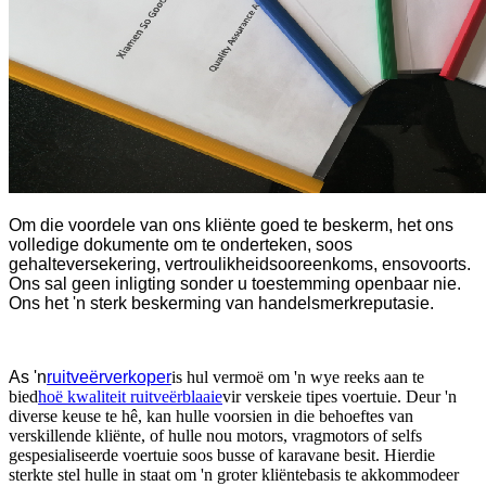
Om die voordele van ons kliënte goed te beskerm, het ons
volledige dokumente om te onderteken, soos
gehalteversekering, vertroulikheidsooreenkoms, ensovoorts.
Ons sal geen inligting sonder u toestemming openbaar nie.
Ons het 'n sterk beskerming van handelsmerkreputasie.
As 'n
ruitveërverkoper
is hul vermoë om 'n wye reeks aan te
bied
hoë kwaliteit ruitveërblaaie
vir verskeie tipes voertuie. Deur 'n
diverse keuse te hê, kan hulle voorsien in die behoeftes van
verskillende kliënte, of hulle nou motors, vragmotors of selfs
gespesialiseerde voertuie soos busse of karavane besit. Hierdie
sterkte stel hulle in staat om 'n groter kliëntebasis te akkommodeer