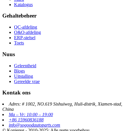
Katalogus
Gehaltebeheer
QC-afdeling
O&O-afdeling
ERP-stelsel
Toets
Nuus
Geleentheid
Blogs
Uitstalling
Gereelde vrae
Kontak ons
Adres: # 1002, NO.619 Sishuiweg, Huli-distrik, Xiamen-stad,
China
Ma – Vr: 10:00 – 19:00
+86 15960836188
info@sogoodautoparts.com
© Kopiereg - 2010-2025: Alle regte voorbehou.