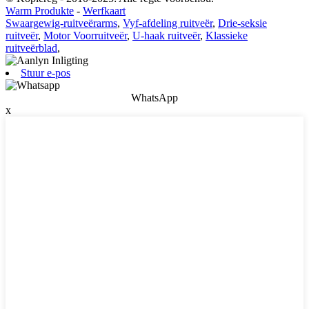
Warm Produkte
-
Werfkaart
Swaargewig-ruitveërarms
,
Vyf-afdeling ruitveër
,
Drie-seksie
ruitveër
,
Motor Voorruitveër
,
U-haak ruitveër
,
Klassieke
ruitveërblad
,
Stuur e-pos
WhatsApp
x