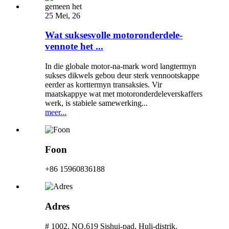
25 Mei, 26
Wat suksesvolle motoronderdele-
vennote het ...
In die globale motor-na-mark word langtermyn
sukses dikwels gebou deur sterk vennootskappe
eerder as korttermyn transaksies. Vir
maatskappye wat met motoronderdeleverskaffers
werk, is stabiele samewerking...
meer...
Foon
+86 15960836188
Adres
# 1002, NO.619 Sishui-pad, Huli-distrik,