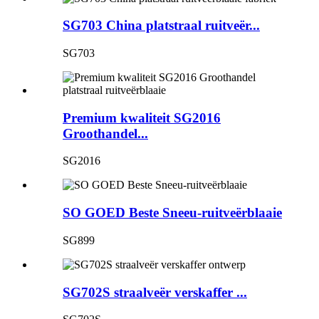
SG703 China platstraal ruitveër...
SG703
Premium kwaliteit SG2016
Groothandel...
SG2016
SO GOED Beste Sneeu-ruitveërblaaie
SG899
SG702S straalveër verskaffer ...