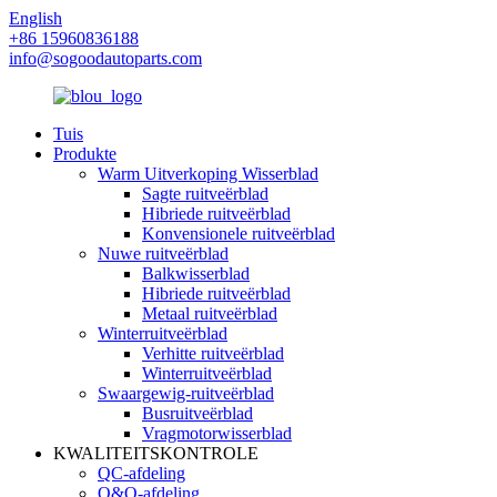
English
+86 15960836188
info@sogoodautoparts.com
Tuis
Produkte
Warm Uitverkoping Wisserblad
Sagte ruitveërblad
Hibriede ruitveërblad
Konvensionele ruitveërblad
Nuwe ruitveërblad
Balkwisserblad
Hibriede ruitveërblad
Metaal ruitveërblad
Winterruitveërblad
Verhitte ruitveërblad
Winterruitveërblad
Swaargewig-ruitveërblad
Busruitveërblad
Vragmotorwisserblad
KWALITEITSKONTROLE
QC-afdeling
O&O-afdeling