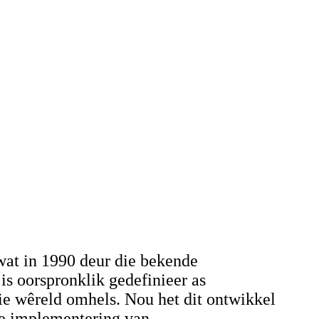
at in 1990 deur die bekende
s oorspronklik gedefinieer as
e wêreld omhels. Nou het dit ontwikkel
die implementering van