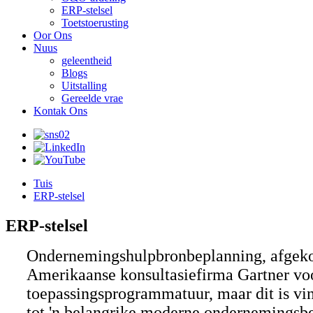
ERP-stelsel
Toetstoerusting
Oor Ons
Nuus
geleentheid
Blogs
Uitstalling
Gereelde vrae
Kontak Ons
Tuis
ERP-stelsel
ERP-stelsel
Ondernemingshulpbronbeplanning, afgekor
Amerikaanse konsultasiefirma Gartner voo
toepassingsprogrammatuur, maar dit is vi
tot 'n belangrike moderne ondernemingsbes