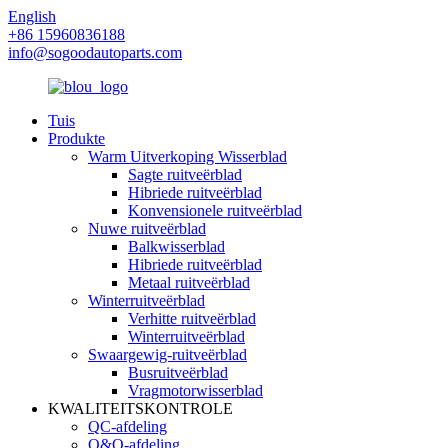
English
+86 15960836188
info@sogoodautoparts.com
Tuis
Produkte
Warm Uitverkoping Wisserblad
Sagte ruitveërblad
Hibriede ruitveërblad
Konvensionele ruitveërblad
Nuwe ruitveërblad
Balkwisserblad
Hibriede ruitveërblad
Metaal ruitveërblad
Winterruitveërblad
Verhitte ruitveërblad
Winterruitveërblad
Swaargewig-ruitveërblad
Busruitveërblad
Vragmotorwisserblad
KWALITEITSKONTROLE
QC-afdeling
O&O-afdeling