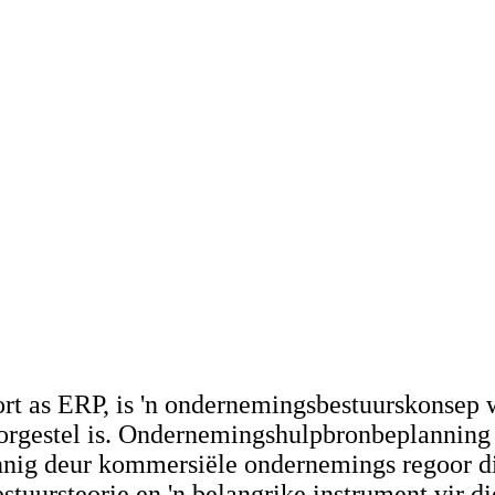
t as ERP, is 'n ondernemingsbestuurskonsep w
rgestel is. Ondernemingshulpbronbeplanning i
nnig deur kommersiële ondernemings regoor di
tuursteorie en 'n belangrike instrument vir 