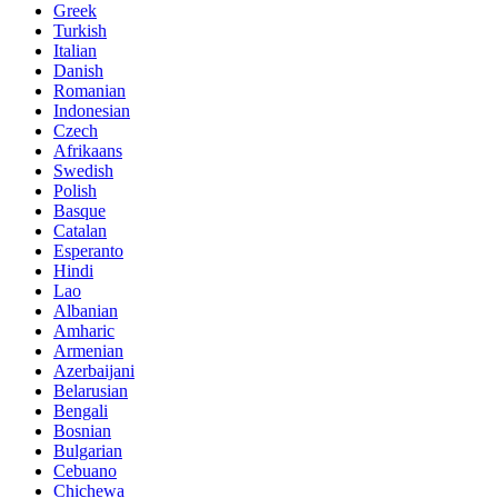
Greek
Turkish
Italian
Danish
Romanian
Indonesian
Czech
Afrikaans
Swedish
Polish
Basque
Catalan
Esperanto
Hindi
Lao
Albanian
Amharic
Armenian
Azerbaijani
Belarusian
Bengali
Bosnian
Bulgarian
Cebuano
Chichewa