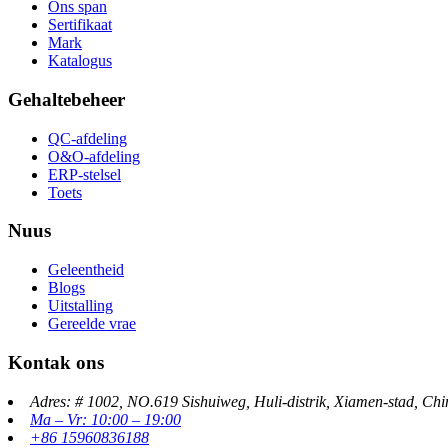
Ons span
Sertifikaat
Mark
Katalogus
Gehaltebeheer
QC-afdeling
O&O-afdeling
ERP-stelsel
Toets
Nuus
Geleentheid
Blogs
Uitstalling
Gereelde vrae
Kontak ons
Adres: # 1002, NO.619 Sishuiweg, Huli-distrik, Xiamen-stad, Chi
Ma – Vr: 10:00 – 19:00
+86 15960836188