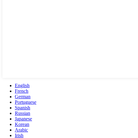
English
French
German
Portuguese
Spanish
Russian
Japanese
Korean
Arabic
Irish