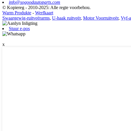
info@sogoodautoparts.com
© Kopiereg - 2010-2025: Alle regte voorbehou.
Warm Produkte
-
Werfkaart
Swaargewig-ruitveërarms
,
U-haak ruitveër
,
Motor Voorruitveër
,
Vyf-a
Stuur e-pos
x