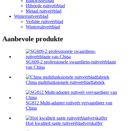
Balkwisserblad
Hibriede ruitveërblad
Metaal ruitveërblad
Winterruitveërblad
Verhitte ruitveërblad
Winterruitveërblad
Aanbevole produkte
SG609-2 professionele swaardiens-ruitveërblaaie
van China
China multifunksionele ruitveërbladfabriek
SG812 Multi-adapter ruitveër vervaardiger van
China
Hoë kwaliteit sagte ruitveërbladverskaffer