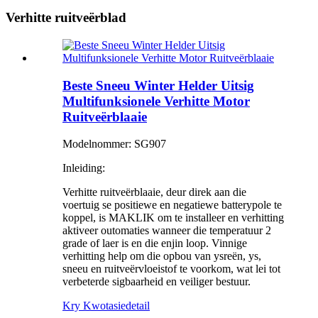
Verhitte ruitveërblad
Beste Sneeu Winter Helder Uitsig
Multifunksionele Verhitte Motor
Ruitveërblaaie
Modelnommer: SG907
Inleiding:
Verhitte ruitveërblaaie, deur direk aan die
voertuig se positiewe en negatiewe batterypole te
koppel, is MAKLIK om te installeer en verhitting
aktiveer outomaties wanneer die temperatuur 2
grade of laer is en die enjin loop. Vinnige
verhitting help om die opbou van ysreën, ys,
sneeu en ruitveërvloeistof te voorkom, wat lei tot
verbeterde sigbaarheid en veiliger bestuur.
Kry Kwotasie
detail