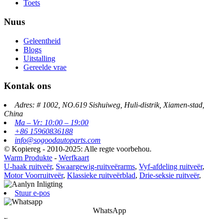
Toets
Nuus
Geleentheid
Blogs
Uitstalling
Gereelde vrae
Kontak ons
Adres: # 1002, NO.619 Sishuiweg, Huli-distrik, Xiamen-stad,
China
Ma – Vr: 10:00 – 19:00
+86 15960836188
info@sogoodautoparts.com
© Kopiereg - 2010-2025: Alle regte voorbehou.
Warm Produkte
-
Werfkaart
U-haak ruitveër
,
Swaargewig-ruitveërarms
,
Vyf-afdeling ruitveër
,
Motor Voorruitveër
,
Klassieke ruitveërblad
,
Drie-seksie ruitveër
,
Stuur e-pos
WhatsApp