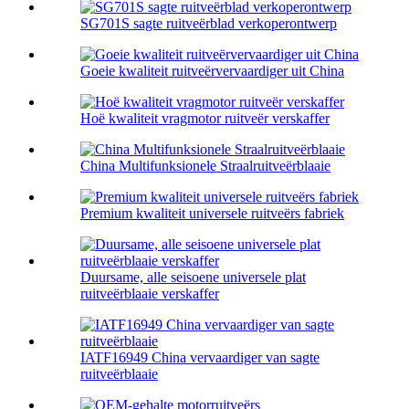
SG701S sagte ruitveërblad verkoperontwerp
Goeie kwaliteit ruitveërvervaardiger uit China
Hoë kwaliteit vragmotor ruitveër verskaffer
China Multifunksionele Straalruitveërblaaie
Premium kwaliteit universele ruitveërs fabriek
Duursame, alle seisoene universele plat
ruitveërblaaie verskaffer
IATF16949 China vervaardiger van sagte
ruitveërblaaie