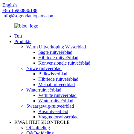
English
+86 15960836188
info@sogoodautoparts.com
Tuis
Produkte
Warm Uitverkoping Wisserblad
Sagte ruitveërblad
Hibriede ruitveërblad
Konvensionele ruitveërblad
Nuwe ruitveërblad
Balkwisserblad
Hibriede ruitveërblad
Metaal ruitveërblad
Winterruitveërblad
Verhitte ruitveërblad
Winterruitveërblad
Swaargewig-ruitveërblad
Busruitveërblad
Vragmotorwisserblad
KWALITEITSKONTROLE
QC-afdeling
O&O-afdeling