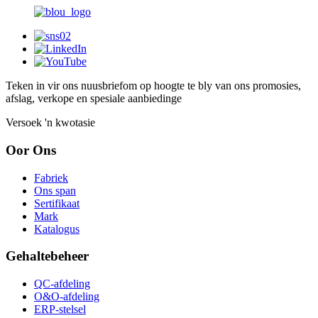
Teken in vir ons nuusbrief
om op hoogte te bly van ons promosies,
afslag, verkope en spesiale aanbiedinge
Versoek 'n kwotasie
Oor Ons
Fabriek
Ons span
Sertifikaat
Mark
Katalogus
Gehaltebeheer
QC-afdeling
O&O-afdeling
ERP-stelsel