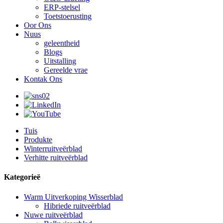
ERP-stelsel
Toetstoerusting
Oor Ons
Nuus
geleentheid
Blogs
Uitstalling
Gereelde vrae
Kontak Ons
Tuis
Produkte
Winterruitveërblad
Verhitte ruitveërblad
Kategorieë
Warm Uitverkoping Wisserblad
Hibriede ruitveërblad
Nuwe ruitveërblad