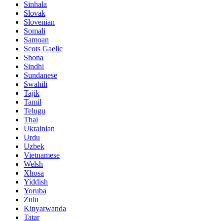
Sinhala
Slovak
Slovenian
Somali
Samoan
Scots Gaelic
Shona
Sindhi
Sundanese
Swahili
Tajik
Tamil
Telugu
Thai
Ukrainian
Urdu
Uzbek
Vietnamese
Welsh
Xhosa
Yiddish
Yoruba
Zulu
Kinyarwanda
Tatar