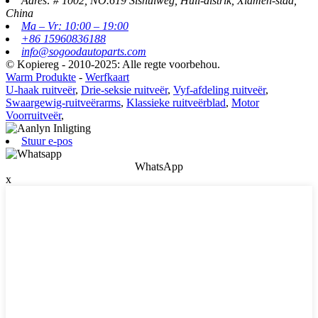
Adres: # 1002, NO.619 Sishuiweg, Huli-distrik, Xiamen-stad,
China
Ma – Vr: 10:00 – 19:00
+86 15960836188
info@sogoodautoparts.com
© Kopiereg - 2010-2025: Alle regte voorbehou.
Warm Produkte
-
Werfkaart
U-haak ruitveër
,
Drie-seksie ruitveër
,
Vyf-afdeling ruitveër
,
Swaargewig-ruitveërarms
,
Klassieke ruitveërblad
,
Motor
Voorruitveër
,
Stuur e-pos
WhatsApp
x