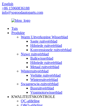
English
+86 15960836188
info@sogoodautoparts.com
Tuis
Produkte
Warm Uitverkoping Wisserblad
Sagte ruitveërblad
Hibriede ruitveërblad
Konvensionele ruitveërblad
Nuwe ruitveërblad
Balkwisserblad
Hibriede ruitveërblad
Metaal ruitveërblad
Winterruitveërblad
Verhitte ruitveërblad
Winterruitveërblad
Swaargewig-ruitveërblad
Busruitveërblad
Vragmotorwisserblad
KWALITEITSKONTROLE
QC-afdeling
O&O-afdeling