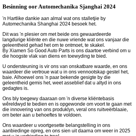
Besinning oor Automechanika Sjanghai 2024
'n Hartlike dankie aan almal wat ons stalletjie by
Automechanika Shanghai 2024 besoek het.
Dit was 'n plesier om met beide ons gewaardeerde
langdurige kliënte en die nuwe vriende wat ons vanjaar die
geleentheid gehad het om te ontmoet, te skakel.
By Xiamen So Good Auto Parts is ons daartoe verbind om u
die hoogste vlak van diens en toewyding te bied.
U ondersteuning is vir ons van onskatbare waarde, en ons
waardeer die vertroue wat u in ons vennootskap gestel het,
baie. Alhoewel ons 'n paar bekende gesigte by die
geleentheid gemis het, weet asseblief dat u altyd in ons
gedagtes is.
Ons bly toegewy daaraan om 'n diverse kliëntebasis
wêreldwyd te bedien en is opgewonde om voort te gaan met
die innovering van ons produklyn, veral ons ruitveërblaaie,
om beter aan u behoeftes te voldoen.
Ons waardeer u voortgesette belangstelling in ons
aanbiedinge opreg, en ons sien uit daarna om weer in 2025