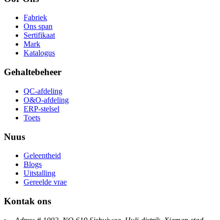
Fabriek
Ons span
Sertifikaat
Mark
Katalogus
Gehaltebeheer
QC-afdeling
O&O-afdeling
ERP-stelsel
Toets
Nuus
Geleentheid
Blogs
Uitstalling
Gereelde vrae
Kontak ons